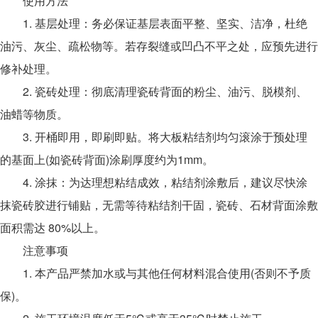
使用方法
1. 基层处理：务必保证基层表面平整、坚实、洁净，杜绝
油污、灰尘、疏松物等。若存裂缝或凹凸不平之处，应预先进行
修补处理。
2. 瓷砖处理：彻底清理瓷砖背面的粉尘、油污、脱模剂、
油蜡等物质。
3. 开桶即用，即刷即贴。将大板粘结剂均匀滚涂于预处理
的基面上(如瓷砖背面)涂刷厚度约为1mm。
4. 涂抹：为达理想粘结成效，粘结剂涂敷后，建议尽快涂
抹瓷砖胶进行铺贴，无需等待粘结剂干固，瓷砖、石材背面涂敷
面积需达 80%以上。
注意事项
1. 本产品严禁加水或与其他任何材料混合使用(否则不予质
保)。