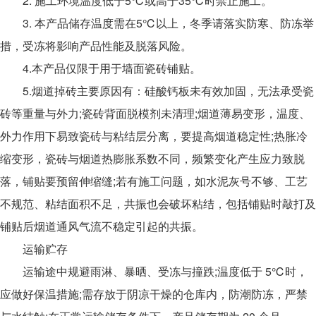
2. 施工环境温度低于5℃或高于35℃时禁止施工。
3. 本产品储存温度需在5℃以上，冬季请落实防寒、防冻举
措，受冻将影响产品性能及脱落风险。
4.本产品仅限于用于墙面瓷砖铺贴。
5.烟道掉砖主要原因有：硅酸钙板未有效加固，无法承受瓷
砖等重量与外力;瓷砖背面脱模剂未清理;烟道薄易变形，温度、
外力作用下易致瓷砖与粘结层分离，要提高烟道稳定性;热胀冷
缩变形，瓷砖与烟道热膨胀系数不同，频繁变化产生应力致脱
落，铺贴要预留伸缩缝;若有施工问题，如水泥灰号不够、工艺
不规范、粘结面积不足，共振也会破坏粘结，包括铺贴时敲打及
铺贴后烟道通风气流不稳定引起的共振。
运输贮存
运输途中规避雨淋、暴晒、受冻与撞跌;温度低于 5℃时，
应做好保温措施;需存放于阴凉干燥的仓库内，防潮防冻，严禁