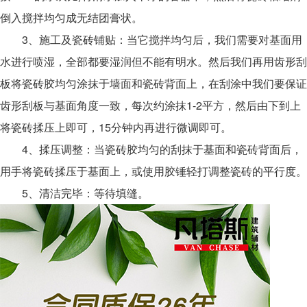
倒入搅拌均匀成无结团膏状。
3、施工及瓷砖铺贴：当它搅拌均匀后，我们需要对基面用
水进行喷湿，全部都要湿润但不能有明水。然后我们再用齿形刮
板将瓷砖胶均匀涂抹于墙面和瓷砖背面上，在刮涂中我们要保证
齿形刮板与基面角度一致，每次约涂抹1-2平方，然后由下到上
将瓷砖揉压上即可，15分钟内再进行微调即可。
4、揉压调整：当瓷砖胶均匀的刮抹于基面和瓷砖背面后，
用手将瓷砖揉压于基面上，或使用胶锤轻打调整瓷砖的平行度。
5、清洁完毕：等待填缝。