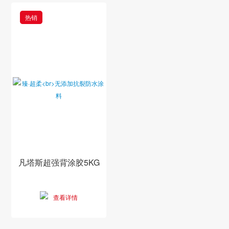
热销
凡塔斯超强背涂胶5KG
查看详情