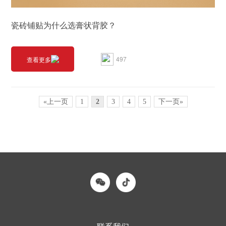
瓷砖铺贴为什么选膏状背胶？
497
查看更多
«上一页
1
2
3
4
5
下一页»